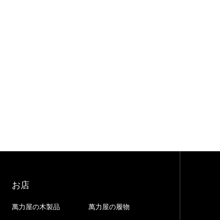
お店
萬力屋の木製品
萬力屋の履物